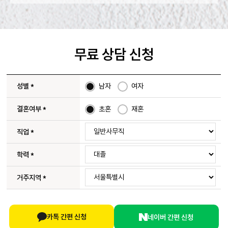
무료 상담 신청
성별
*
남자
여자
결혼여부
*
초혼
재혼
직업
*
학력
*
거주지역
*
카톡 간편 신청
네이버 간편 신청