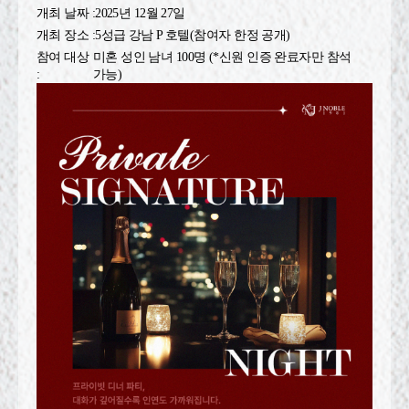
개최 날짜 :
2025년 12월 27일
개최 장소 :
5성급 강남 P 호텔(참여자 한정 공개)
참여 대상
미혼 성인 남녀 100명 (*신원 인증 완료자만 참석
:
가능)