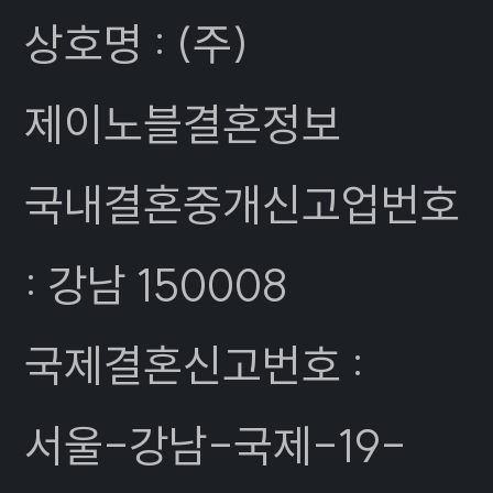
상호명 : (주)
제이노블결혼정보
국내결혼중개신고업번호
: 강남 150008
국제결혼신고번호 :
서울-강남-국제-19-