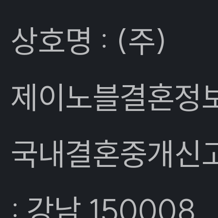
상호명 : (주)
제이노블결혼정
국내결혼중개신
: 강남 150008