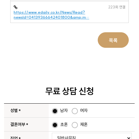
223회 연결
https://www.edaily.co.kr/News/Read?
newsId=04139366642401800&amp;m…
목록
무료 상담 신청
성별
*
남자
여자
결혼여부
*
초혼
재혼
직업
*